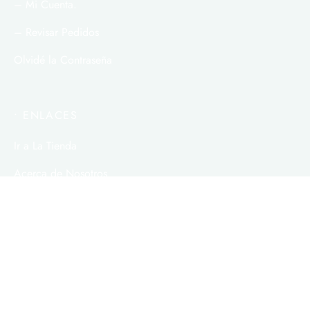
– Mi Cuenta.
– Revisar Pedidos
Olvidé la Contraseña
• ENLACES
Ir a La Tienda
Acerca de Nosotros
• SERVICO AL CLIENTE
Contáctenos.
Términos y Condiciones