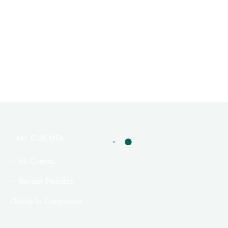
Jabón con CBD Para
Cuidado Facial y Corporal
$
32.000
Añadir al carrito
• MI CUENTA
– Mi Cuenta.
– Revisar Pedidos
Olvidé la Contraseña