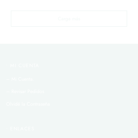
problemas de salud. Y cuando se aplica…
Carga más
• MI CUENTA
– Mi Cuenta.
– Revisar Pedidos
Olvidé la Contraseña
• ENLACES