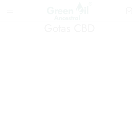
Gotas CBD
TIENDAS Y PRODUCTOS CANNABIS CBD
Las mejores cremas con CBD (Cannabis)
Green Oil Ancestral
11 enero, 2024