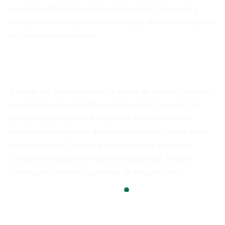
receptores del sistema endocannabinoide. Esto ayuda a
bloquear las señales del dolor enviadas al cerebro y reduce
la inflamación localizada.
Además del alivio del dolor, la crema de cannabis también
puede tener otros beneficios para la salud muscular. Por
ejemplo, puede ayudar a relajar los músculos tensos o
contracturados después de un entrenamiento intenso o una
lesión deportiva. También puede promover una mejor
circulación sanguínea en esa área específica, lo cual
contribuye a acelerar su proceso de recuperación.