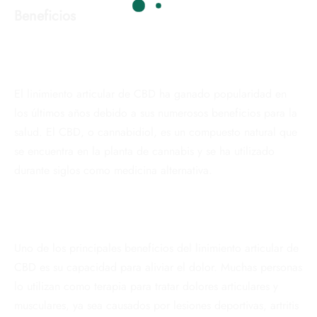
Beneficios
El linimiento articular de CBD ha ganado popularidad en
los últimos años debido a sus numerosos beneficios para la
salud. El CBD, o cannabidiol, es un compuesto natural que
se encuentra en la planta de cannabis y se ha utilizado
durante siglos como medicina alternativa.
Uno de los principales beneficios del linimiento articular de
CBD es su capacidad para aliviar el dolor. Muchas personas
lo utilizan como terapia para tratar dolores articulares y
musculares, ya sea causados por lesiones deportivas, artritis